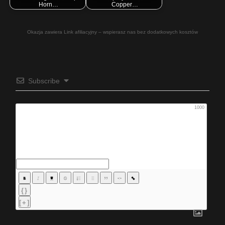
Horn…
Copper…
Okazja zawiera Link afiliacyjny – wspierasz nas bez dodatkowych kosztów
Subscribe
1000
{}
[+]