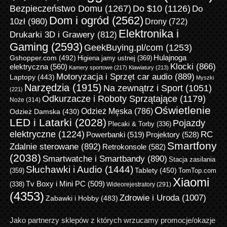
Bezpieczeństwo Domu
(1267)
Do $10
(1126)
Do
Dom i ogród
(2562)
10zł
(980)
Drony
(722)
Elektronika i
Drukarki 3D i Grawery
(812)
Gaming
(2593)
GeekBuying.pl/com
(1253)
Gshopper.com
(492)
Hulajnoga
Higiena jamy ustnej
(369)
Klocki
(866)
elektryczna
(560)
Kamery sportowe
(217)
Klawiatury
(213)
Motoryzacja i Sprzęt car audio
(889)
Laptopy
(443)
Myszki
Narzędzia
(1915)
Na zewnątrz i Sport
(1051)
(221)
Odkurzacze i Roboty Sprzątające
(1179)
Noże
(314)
Oświetlenie
Odzież Męska
(786)
Odzież Damska
(430)
LED i Latarki
(2028)
Pojazdy
Plecaki & Torby
(336)
elektryczne
(1224)
RC
Powerbanki
(519)
Projektory
(528)
Smartfony
Zdalnie sterowane
(892)
Retrokonsole
(582)
(2038)
Smartwatche i Smartbandy
(890)
Stacja zasilania
Słuchawki i Audio
(1444)
Tablety
(450)
(359)
TomTop.com
Xiaomi
Tv Boxy i Mini PC
(509)
(338)
Wideorejestratory
(291)
(4353)
Zdrowie i Uroda
(1007)
Zabawki i Hobby
(483)
Jako partnerzy sklepów z których wrzucamy promocje/okazje