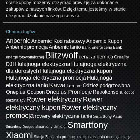
oraz kupony możemy otrzymać prowizję za dokonanie
zakupów z naszych linków. Dzięki temu jesteśmy w stanie
utrzymać działanie naszego serwisu.
Chmura tagów:
Anbernic
Anbernic Kod rabatowy
Anbernic Kupon
Anbernic promocja
Anbernic tanio
Bank Energi cena
Bank
Blitzwolf
cena anbernica
Creality
energii fotowoltaicznej
Hulajnoga elektryczna
Hulajnoga elektryczna
DJI
dla dorosłych
Hulajnoga elektryczna kupon
Hulajnoga elektryczna promocja
Hulajnoga
Kawa
elektryczna tanio
Odzież podgrzewana
Laresar
Oneplus Promocje
Oneplus Coupon
Retrokonsola
Robot
Rower elektryczny
Rower
sprzątający
elektryczny kupon
Rower elektryczny
promocja
rowery elektryczne tanie
Smartfony Asus
Smartfony
Smartfony Umidigi
Smartfony Doogee
Xiaomi
Stacja Zasilania promocja
stacja zasilania recenzja
stacja