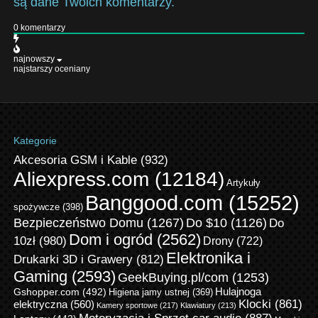
są dane Twoich komentarzy.
0
komentarzy
najnowszy
najstarszy
oceniany
Kategorie
Akcesoria GSM i Kable
(932)
Aliexpress.com
(12184)
Artykuły
Banggood.com
(15252)
spożywcze
(398)
Bezpieczeństwo Domu
(1267)
Do $10
(1126)
Do
Dom i ogród
(2562)
10zł
(980)
Drony
(722)
Elektronika i
Drukarki 3D i Grawery
(812)
Gaming
(2593)
GeekBuying.pl/com
(1253)
Gshopper.com
(492)
Hulajnoga
Higiena jamy ustnej
(369)
Klocki
(861)
elektryczna
(560)
Kamery sportowe
(217)
Klawiatury
(213)