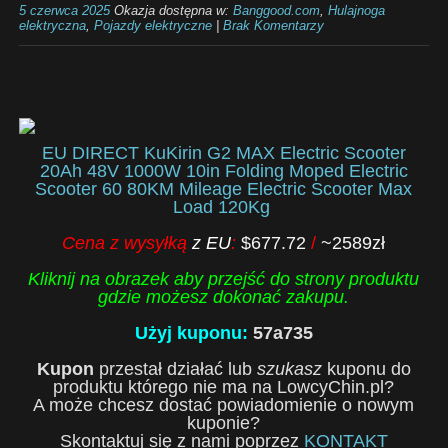
5 czerwca 2025
Okazja dostępna w:
Banggood.com
,
Hulajnoga
elektryczna
,
Pojazdy elektryczne
|
Brak Komentarzy
EU DIRECT KuKirin G2 MAX Electric Scooter
20Ah 48V 1000W 10in Folding Moped Electric
Scooter 60 80KM Mileage Electric Scooter Max
Load 120Kg
Cena z wysyłką
z EU
:
$677.72
/
~2589zł
Kliknij na obrazek aby przejść do strony produktu
gdzie możesz dokonać zakupu.
Użyj kuponu:
57a735
Kupon
przestał działać lub
szukasz
kuponu do
produktu którego nie ma na LowcyChin.pl?
A może chcesz dostać powiadomienie o nowym
kuponie?
Skontaktuj się z nami poprzez
KONTAKT