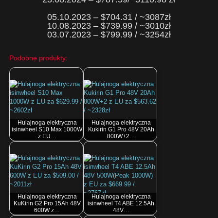
05.10.2023 – $704.31 / ~3087zł
10.08.2023 – $739.99 / ~3010zł
03.07.2023 – $799.99 / ~3254zł
Podobne produkty:
Hulajnoga elektryczna
Hulajnoga elektryczna
isinwheel S10 Max 1000W
Kukirin G1 Pro 48V 20Ah
z EU…
800W+2…
Hulajnoga elektryczna
Hulajnoga elektryczna
KuKirin G2 Pro 15Ah 48V
isinwheel T4 ABE 12.5Ah
600W z…
48V…