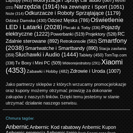
Motoryzacja i Sprzęt car audio
(887)
Laptopy
(443)
Myszki
Narzędzia
(1914)
Na zewnątrz i Sport
(1051)
(221)
Odkurzacze i Roboty Sprzątające
(1179)
Noże
(314)
Oświetlenie
Odzież Męska
(786)
Odzież Damska
(430)
LED i Latarki
(2028)
Pojazdy
Plecaki & Torby
(336)
elektryczne
(1222)
RC
Powerbanki
(519)
Projektory
(528)
Smartfony
Zdalnie sterowane
(892)
Retrokonsole
(582)
(2038)
Smartwatche i Smartbandy
(890)
Stacja zasilania
Słuchawki i Audio
(1444)
Tablety
(450)
(359)
TomTop.com
Xiaomi
Tv Boxy i Mini PC
(509)
(338)
Wideorejestratory
(291)
(4353)
Zdrowie i Uroda
(1007)
Zabawki i Hobby
(482)
Jako partnerzy sklepów z których wrzucamy promocje/okazje
oraz kupony możemy otrzymać prowizję za dokonanie
zakupów z naszych linków. Dzięki temu jesteśmy w stanie
utrzymać działanie naszego serwisu.
Chmura tagów:
Anbernic
Anbernic Kod rabatowy
Anbernic Kupon
Anbernic promocja
Anbernic tanio