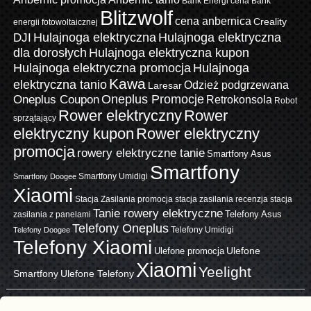
Bank Energi cena
Bank
Blitzwolf
cena anbernica
Creality
energii fotowoltaicznej
Hulajnoga elektryczna
Hulajnoga elektryczna
DJI
dla dorosłych
Hulajnoga elektryczna kupon
Hulajnoga elektryczna promocja
Hulajnoga
Kawa
elektryczna tanio
Odzież podgrzewana
Laresar
Oneplus Promocje
Oneplus Coupon
Retrokonsola
Robot
Rower elektryczny
Rower
sprzątający
elektryczny kupon
Rower elektryczny
promocja
rowery elektryczne tanie
Smartfony Asus
Smartfony
Smartfony Umidigi
Smartfony Doogee
Xiaomi
Stacja Zasilania promocja
stacja zasilania recenzja
stacja
Tanie rowery elektryczne
zasilania z panelami
Telefony Asus
Telefony Oneplus
Telefony Umidigi
Telefony Doogee
Telefony Xiaomi
Ulefone promocja
Ulefone
Xiaomi
Yeelight
Smartfony
Ulefone Telefony