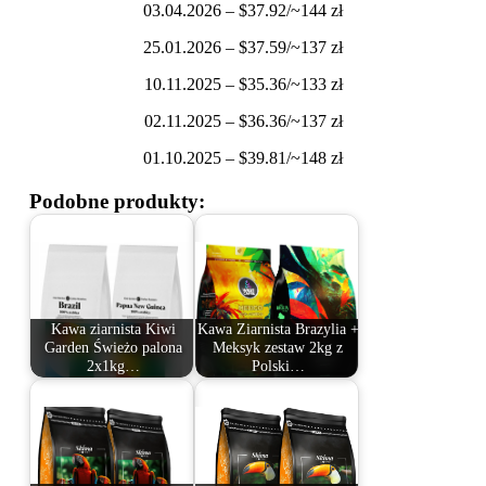
03.04.2026 – $37.92/~144 zł
25.01.2026 – $37.59/~137 zł
10.11.2025 – $35.36/~133 zł
02.11.2025 – $36.36/~137 zł
01.10.2025 – $39.81/~148 zł
Podobne produkty:
Kawa ziarnista Kiwi
Kawa Ziarnista Brazylia +
Garden Świeżo palona
Meksyk zestaw 2kg z
2x1kg…
Polski…