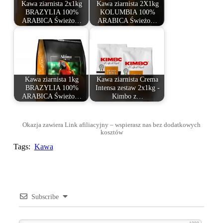
Kawa ziarnista 2x1kg
Kawa ziarnista 2X1kg
BRAZYLIA 100%
KOLUMBIA 100%
ARABICA Świeżo…
ARABICA Świeżo…
Kawa ziarnista 1kg
Kawa ziarnista Crema
BRAZYLIA 100%
Intensa zestaw 2x1kg -
ARABICA Świeżo…
Kimbo z…
Okazja zawiera Link afiliacyjny – wspierasz nas bez dodatkowych
kosztów
Tags:
Kawa
Subscribe