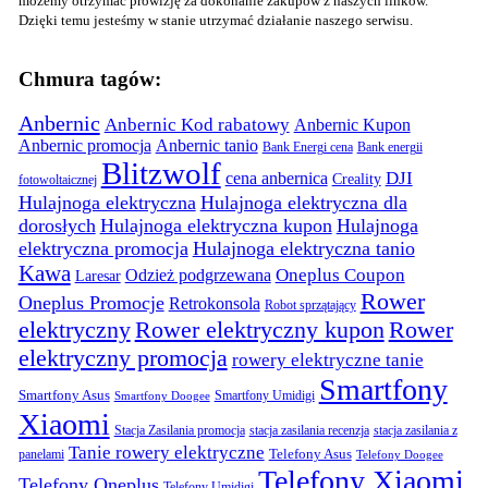
możemy otrzymać prowizję za dokonanie zakupów z naszych linków.
Dzięki temu jesteśmy w stanie utrzymać działanie naszego serwisu.
Chmura tagów:
Anbernic
Anbernic Kod rabatowy
Anbernic Kupon
Anbernic promocja
Anbernic tanio
Bank Energi cena
Bank energii
Blitzwolf
DJI
cena anbernica
Creality
fotowoltaicznej
Hulajnoga elektryczna
Hulajnoga elektryczna dla
dorosłych
Hulajnoga elektryczna kupon
Hulajnoga
elektryczna promocja
Hulajnoga elektryczna tanio
Kawa
Oneplus Coupon
Odzież podgrzewana
Laresar
Rower
Oneplus Promocje
Retrokonsola
Robot sprzątający
elektryczny
Rower elektryczny kupon
Rower
elektryczny promocja
rowery elektryczne tanie
Smartfony
Smartfony Asus
Smartfony Umidigi
Smartfony Doogee
Xiaomi
Stacja Zasilania promocja
stacja zasilania recenzja
stacja zasilania z
Tanie rowery elektryczne
panelami
Telefony Asus
Telefony Doogee
Telefony Xiaomi
Telefony Oneplus
Telefony Umidigi