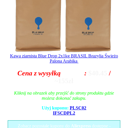
Kawa ziarnista Blue Drop 2x1kg BRASIL Brazylia Świeżo
Palona Arabika
Cena z wysyłką
z Polski
:
$40.45
/
~155zł
Kliknij na obrazek aby przejść do strony produktu gdzie
możesz dokonać zakupu.
Użyj kuponu:
PLSC02
IFSCDPL2
Zobacz pozostałe kupony do
Aliexpress
dostępne -