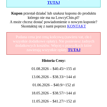
TUTAJ
Kupon
przestał działać lub
szukasz
kuponu do produktu
którego nie ma na LowcyChin.pl?
A może chcesz dostać powiadomienie o nowym kuponie?
Skontaktuj się z nami poprzez
KONTAKT
Podana cena jest ceną końcową (zawiera vat, cło i
wszystkie dodatkowe opłaty). Nie poniesiesz żadnych
dodatkowych kosztów. Więcej o przesyłkach które
zawierają wszystkie opłaty
TUTAJ
Historia Ceny:
01.08.2026 – $40.45/~155 zł
13.06.2026 – $38.33/~144 zł
01.06.2026 – $40.9/~152 zł
18.05.2026 – $38.57/~144 zł
11.05.2026 – $41.27/~152 zł