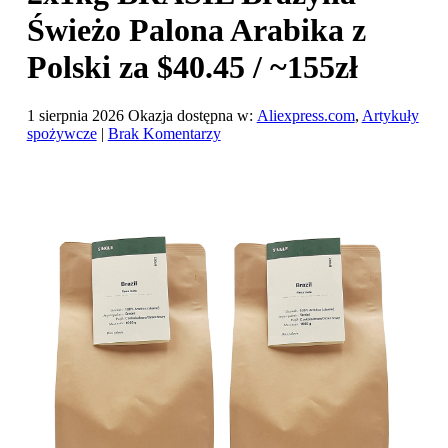
Świeżo Palona Arabika z
Polski za $40.45 / ~155zł
1 sierpnia 2026
Okazja dostępna w:
Aliexpress.com
,
Artykuły
spożywcze
|
Brak Komentarzy