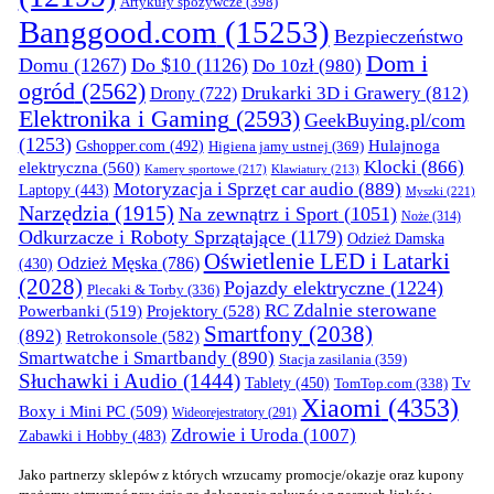
Artykuły spożywcze
(398)
Banggood.com
(15253)
Bezpieczeństwo
Dom i
Domu
(1267)
Do $10
(1126)
Do 10zł
(980)
ogród
(2562)
Drukarki 3D i Grawery
(812)
Drony
(722)
Elektronika i Gaming
(2593)
GeekBuying.pl/com
(1253)
Gshopper.com
(492)
Hulajnoga
Higiena jamy ustnej
(369)
Klocki
(866)
elektryczna
(560)
Kamery sportowe
(217)
Klawiatury
(213)
Motoryzacja i Sprzęt car audio
(889)
Laptopy
(443)
Myszki
(221)
Narzędzia
(1915)
Na zewnątrz i Sport
(1051)
Noże
(314)
Odkurzacze i Roboty Sprzątające
(1179)
Odzież Damska
Oświetlenie LED i Latarki
Odzież Męska
(786)
(430)
(2028)
Pojazdy elektryczne
(1224)
Plecaki & Torby
(336)
RC Zdalnie sterowane
Powerbanki
(519)
Projektory
(528)
Smartfony
(2038)
(892)
Retrokonsole
(582)
Smartwatche i Smartbandy
(890)
Stacja zasilania
(359)
Słuchawki i Audio
(1444)
Tv
Tablety
(450)
TomTop.com
(338)
Xiaomi
(4353)
Boxy i Mini PC
(509)
Wideorejestratory
(291)
Zdrowie i Uroda
(1007)
Zabawki i Hobby
(483)
Jako partnerzy sklepów z których wrzucamy promocje/okazje oraz kupony