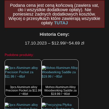
Podana cena jest ceną końcową (zawiera vat,
cło i wszystkie dodatkowe opłaty). Nie
poniesiesz żadnych dodatkowych kosztów.
Więcej o przesyłkach które zawierają wszystkie
opłaty
TUTAJ
Historia Ceny:
17.10.2023 – $12.99/~54.69 zł
Podobne produkty:
3pcs Aluminum alloy
Mohoo Aluminum Alloy
Precision Pocket za $11.99
Woodworking Saddle za
/ ~48zł
$19.99 / ~80zł