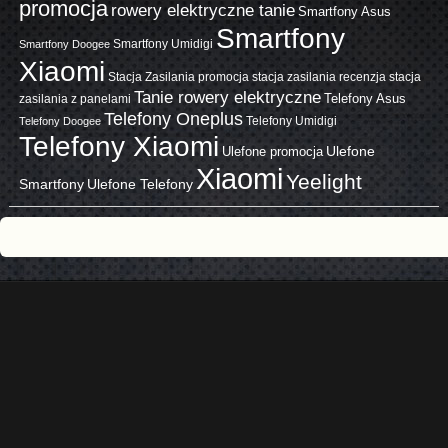
promocja
rowery elektryczne tanie
Smartfony Asus
Smartfony
Smartfony Umidigi
Smartfony Doogee
Xiaomi
Stacja Zasilania promocja
stacja zasilania recenzja
stacja
Tanie rowery elektryczne
zasilania z panelami
Telefony Asus
Telefony Oneplus
Telefony Umidigi
Telefony Doogee
Telefony Xiaomi
Ulefone promocja
Ulefone
Xiaomi
Yeelight
Smartfony
Ulefone Telefony