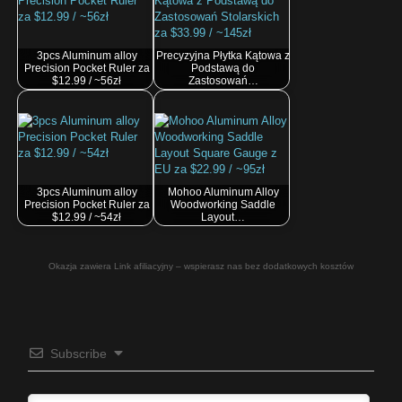
3pcs Aluminum alloy
Precyzyjna Płytka Kątowa z
Precision Pocket Ruler za
Podstawą do
$12.99 / ~56zł
Zastosowań…
3pcs Aluminum alloy
Mohoo Aluminum Alloy
Precision Pocket Ruler za
Woodworking Saddle
$12.99 / ~54zł
Layout…
Okazja zawiera Link afiliacyjny – wspierasz nas bez dodatkowych kosztów
Subscribe