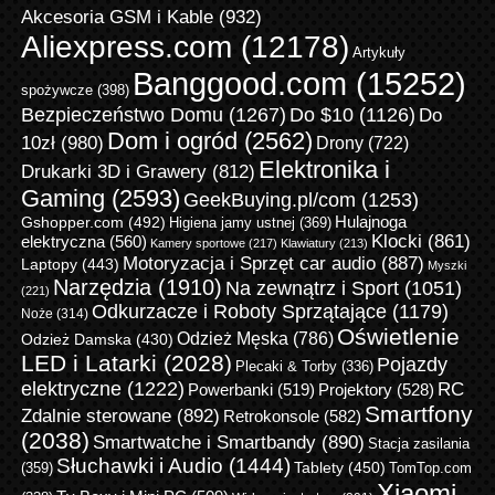
Akcesoria GSM i Kable
(932)
Aliexpress.com
(12178)
Artykuły
Banggood.com
(15252)
spożywcze
(398)
Bezpieczeństwo Domu
(1267)
Do $10
(1126)
Do
Dom i ogród
(2562)
10zł
(980)
Drony
(722)
Elektronika i
Drukarki 3D i Grawery
(812)
Gaming
(2593)
GeekBuying.pl/com
(1253)
Gshopper.com
(492)
Hulajnoga
Higiena jamy ustnej
(369)
Klocki
(861)
elektryczna
(560)
Kamery sportowe
(217)
Klawiatury
(213)
Motoryzacja i Sprzęt car audio
(887)
Laptopy
(443)
Myszki
Narzędzia
(1910)
Na zewnątrz i Sport
(1051)
(221)
Odkurzacze i Roboty Sprzątające
(1179)
Noże
(314)
Oświetlenie
Odzież Męska
(786)
Odzież Damska
(430)
LED i Latarki
(2028)
Pojazdy
Plecaki & Torby
(336)
elektryczne
(1222)
RC
Powerbanki
(519)
Projektory
(528)
Smartfony
Zdalnie sterowane
(892)
Retrokonsole
(582)
(2038)
Smartwatche i Smartbandy
(890)
Stacja zasilania
Słuchawki i Audio
(1444)
Tablety
(450)
(359)
TomTop.com
Xiaomi