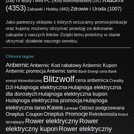
Tv Boxy i Mini PC
(509)
(338)
Wideorejestratory
(291)
(4353)
Zdrowie i Uroda
(1007)
Zabawki i Hobby
(482)
Jako partnerzy sklepów z których wrzucamy promocje/okazje
oraz kupony możemy otrzymać prowizję za dokonanie
zakupów z naszych linków. Dzięki temu jesteśmy w stanie
utrzymać działanie naszego serwisu.
Chmura tagów:
Anbernic
Anbernic Kod rabatowy
Anbernic Kupon
Anbernic promocja
Anbernic tanio
Bank Energi cena
Bank
Blitzwolf
cena anbernica
Creality
energii fotowoltaicznej
Hulajnoga elektryczna
Hulajnoga elektryczna
DJI
dla dorosłych
Hulajnoga elektryczna kupon
Hulajnoga elektryczna promocja
Hulajnoga
Kawa
elektryczna tanio
Odzież podgrzewana
Laresar
Oneplus Promocje
Oneplus Coupon
Retrokonsola
Robot
Rower elektryczny
Rower
sprzątający
elektryczny kupon
Rower elektryczny